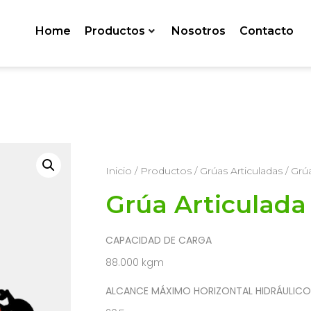
Home
Productos
Nosotros
Contacto
Inicio
/
Productos
/
Grúas Articuladas
/ Grú
Grúa Articulad
CAPACIDAD DE CARGA
88.000 kgm
ALCANCE MÁXIMO HORIZONTAL HIDRÁULICO