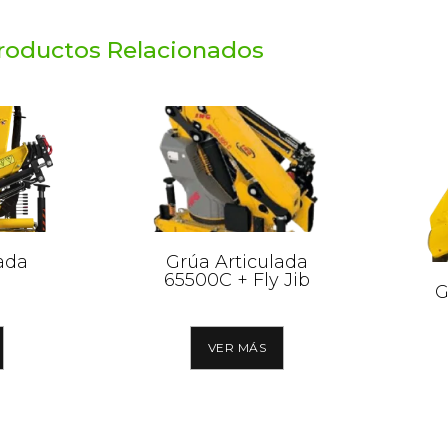
roductos Relacionados
ada
Grúa Articulada
65500C + Fly Jib
G
VER MÁS