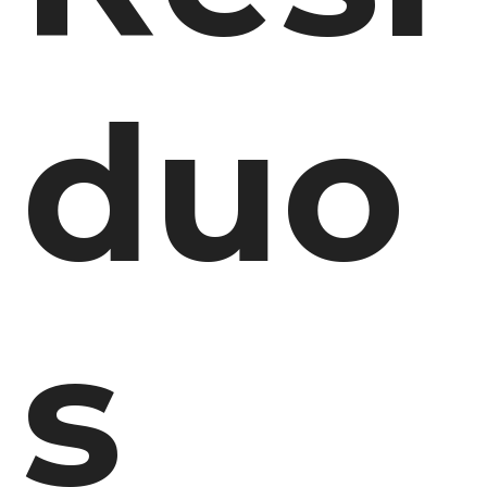
duo
s