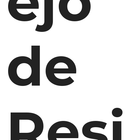
ejo
de
Resi